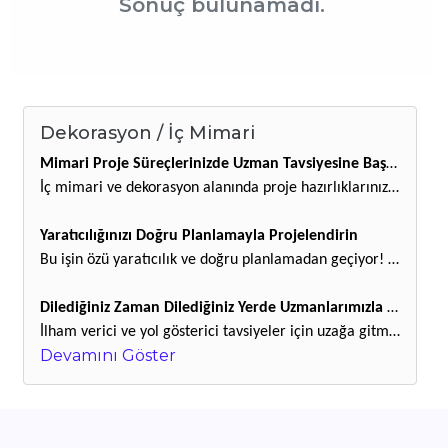
Sonuç bulunamadı.
Dekorasyon / İç Mimari
Mimari Proje Süreçlerinizde Uzman Tavsiyesine Başvurun
İç mimari ve dekorasyon alanında proje hazırlıklarınızın her aşamasına fayda sağlayacak tavsiyeler için BanaSoor uzmanlarına danışın. Proje ekipleriyle koordinasyon, bütçe ve planlama, malzeme araştırması ve şartname hazırlığı gibi birçok konuda tavsiye alabileceğiniz tecrübeli uzmanlarımız sorularınızı bekliyor. Baştan sona bir projeyi başarıyla hayata geçirmek için merak ettiğiniz her sorunun cevabına işin uzmanından ulaşın.
Yaratıcılığınızı Doğru Planlamayla Projelendirin
Bu işin özü yaratıcılık ve doğru planlamadan geçiyor! Doğru planlama ve faydalı bilgiye giden yol da BanaSoor uzmanlarından geçiyor. Fark yaratacak fikirlerinizi projeniz üzerinde en iyi şekilde şekillendirebilmek, proje süreçlerinizi verimli bir planlamayla tamamlayarak hedeflerinize ulaşmak için alanında tecrübeli BanaSoor uzmanları online ortamda deneyimini sizinle paylaşıyor.
Dilediğiniz Zaman Dilediğiniz Yerde Uzmanlarımızla Görüşün
İlham verici ve yol gösterici tavsiyeler için uzağa gitmeye ya da beklemeye gerek yok! BanaSoor uzmanlarıyla görüntülü görüşmenizi dakikalar içinde planlayabilir, doğru bilgiye kolayca ulaşabilirsiniz. Uzman profillerini inceleyerek ihtiyacınıza yönelik alanı bularak hemen görüşme talebinde bulunabilirsiniz.
Devamını Göster