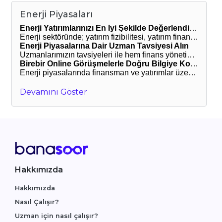
Enerji Piyasaları
Enerji Yatırımlarınızı En İyi Şekilde Değerlendirin
Enerji sektöründe; yatırım fizibilitesi, yatırım finansmanı, işletme sermayesi analizi, bilanço analizi ve mali raporlama gibi konulardaki sorularınıza cevap bulmak için tecrübeli uzmanlarımız yanınızda. BanaSoor’da enerji piyasalarına dair danışmanlık veren uzmanlarımızla görüşerek, yatırımlarınızı en iyi şekilde değerlendirebilirsiniz.
Enerji Piyasalarına Dair Uzman Tavsiyesi Alın
Uzmanlarımızın tavsiyeleri ile hem finans yönetiminizi planlayabilir hem de yatırımlarınızı değerlendireceğiniz en uygun araç ve uygulamaları belirleyebilirsiniz. Yapacağınız online görüşmeler sayesinde planlamalarınızı geliştirebilir, enerji piyasasına dair pek çok detaya hâkim olabilirsiniz.
Birebir Online Görüşmelerle Doğru Bilgiye Kolayca Ulaşın
Enerji piyasalarında finansman ve yatırımlar üzerine danışmanlık veren tecrübeli uzmanlarımızın profillerini inceleyebilir, görüntülü görüşme talebinizi kolayca iletebilirsiniz. Yatırım kararlarınızı alırken işin uzmanına danışın, doğru stratejiyle geleceği yakalayın.
Devamını Göster
Hakkımızda
Hakkımızda
Nasıl Çalışır?
Uzman için nasıl çalışır?