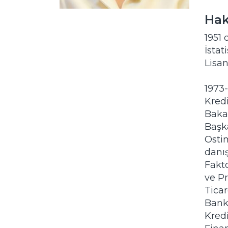
Hak
1951 
İstat
Lisan
1973-
Kred
Baka
Başk
Osti
danış
Fakt
ve Pr
Ticar
Bank 
Kredi