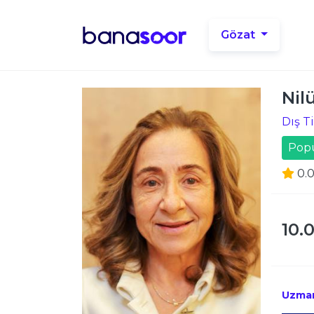
Gözat
Nil
Dış T
Pop
0.
10.
Uzman