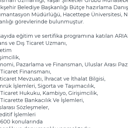
nsman Uzmanlığı, Yaşar Şirketler Grubu Muhasebe 
kşehir Belediye Başkanlığı Bütçe hazırlama Dan
mantasyon Müdürlüğü, Hacettepe Üniversitesi, Nüf
anlığı görevlerinde bulunmuştur.

ayıda eğitim ve sertifika programına katılan ARIAK
ans ve Dış Ticaret Uzmanı,

etim

şimcilik,

onomi, Pazarlama ve Finansman, Uluslar Arası Paz
 Ticaret Finansmanı, 

 ticaret Mevzuatı, İhracat ve İthalat Bilgisi, 

rük İşlemleri, Sigorta ve Taşımacılık, 

 Ticaret Hukuku, Kambiyo, Girişimcilik, 

 Ticarette Bankacılık Ve İşlemleri, 

slarası Sözleşmeler, 

ditif İşlemleri 

 600 konularında 
