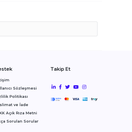
estek
Takip Et
etişim
llanıcı Sözleşmesi
lilik Politikası
slimat ve İade
KK Açık Rıza Metni
kça Sorulan Sorular