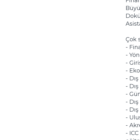
Fina
Büyü
Dokü
Asist
Çok s
- Fin
- Yön
- Giri
- Ek
- Dış
- Dış
- Güm
- Dış
- Dış
- Ulu
- Akre
- ICC