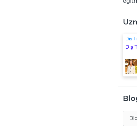
eğit
Uzm
Dış T
Dış 
Blo
Bl