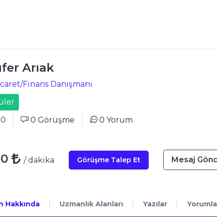
üfer Arıak
icaret/Finans Danışmanı
üler
00
0 Görüşme
0 Yorum
00
Mesaj Gön
Görüşme Talep Et
/ dakika
 Hakkında
Uzmanlık Alanları
Yazılar
Yorumla