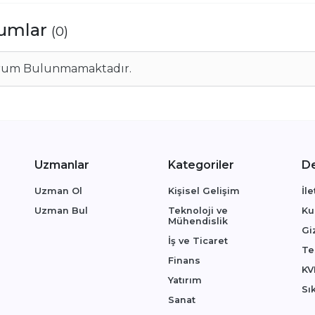
umlar
(0)
rum Bulunmamaktadır.
Uzmanlar
Kategoriler
D
Uzman Ol
Kişisel Gelişim
İl
Uzman Bul
Teknoloji ve 
Ku
Mühendislik
Giz
İş ve Ticaret
Te
Finans
KV
Yatırım
Sı
Sanat