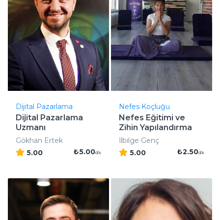
Dijital Pazarlama
Nefes Koçluğu
Dijital Pazarlama
Nefes Eğitimi ve
Uzmanı
Zihin Yapılandırma
Gökhan Ertek
İlbilge Genç
₺5.00
₺2.50
5.00
5.00
dk
dk