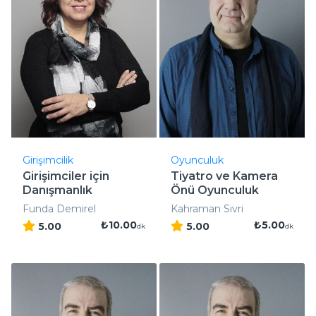
Girişimcilik
Oyunculuk
Girişimciler için
Tiyatro ve Kamera
Danışmanlık
Önü Oyunculuk
Eğitimi
Funda Demirel
Kahraman Sivri
₺10.00
₺5.00
5.00
5.00
dk
dk