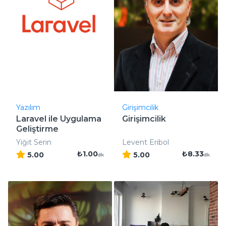
Yazılım
Girişimcilik
Laravel ile Uygulama
Girişimcilik
Geliştirme
Yiğit Serin
Levent Eribol
₺1.00
₺8.33
5.00
5.00
dk
dk