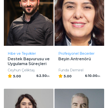
Hibe ve Teşvikler
Profesyonel Beceriler
Destek Başvurusu ve
Beyin Antrenörü
Uygulama Süreçleri
Ceyhun Çeliktaş
Funda Demirel
₺2.50
₺10.00
5.00
5.00
dk
dk