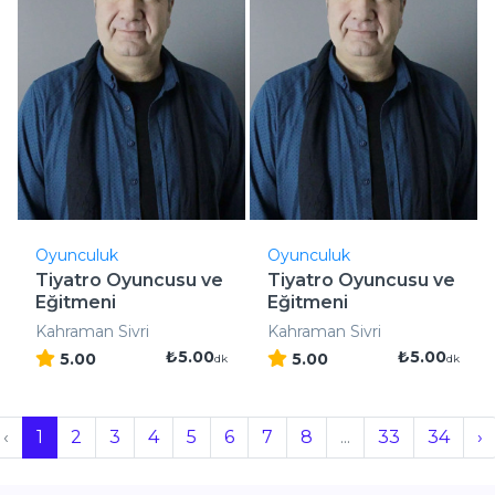
Oyunculuk
Oyunculuk
Tiyatro Oyuncusu ve
Tiyatro Oyuncusu ve
Eğitmeni
Eğitmeni
Kahraman Sivri
Kahraman Sivri
₺5.00
₺5.00
5.00
5.00
dk
dk
‹
1
2
3
4
5
6
7
8
...
33
34
›