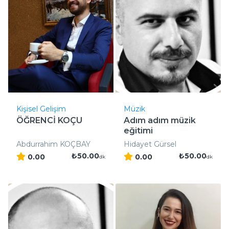
Kişisel Gelişim
Müzik
ÖĞRENCİ KOÇU
Adım adım müzik
eğitimi
Abdurrahim KOÇBAY
Hidayet Gürsel
₺50.00
₺50.00
0.00
0.00
dk
dk