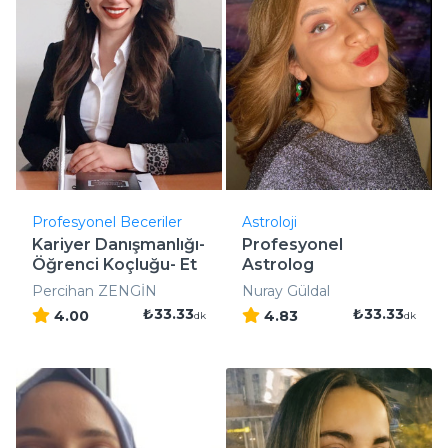
Profesyonel Beceriler
Astroloji
Kariyer Danışmanlığı-
Profesyonel
Öğrenci Koçluğu- Et
Astrolog
..
Percihan ZENGİN
Nuray Güldal
₺33.33
₺33.33
4.00
4.83
dk
dk