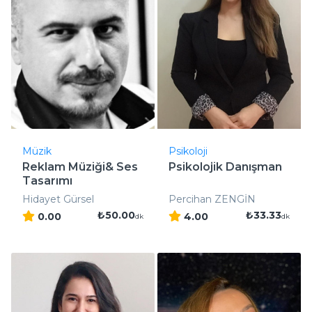
Müzik
Psikoloji
Reklam Müziği& Ses
Psikolojik Danışman
Tasarımı
Hidayet Gürsel
Percihan ZENGİN
₺50.00
₺33.33
0.00
4.00
dk
dk