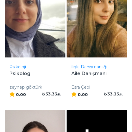
Psikoloji
İlişki Danışmanlığı
Psikolog
Aile Danışmanı
zeynep göktürk
Esra Çebi
₺33.33
₺33.33
0.00
0.00
dk
dk