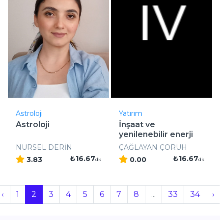
Astroloji
Yatırım
Astroloji
İnşaat ve
yenilenebilir enerji
yatırımla ..
NURSEL DERİN
ÇAĞLAYAN ÇORUH
₺16.67
₺16.67
3.83
0.00
dk
dk
‹
1
2
3
4
5
6
7
8
...
33
34
›