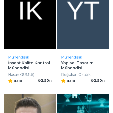
Mühendislik
Mühendislik
İnşaat Kalite Kontrol
Yapısal Tasarım
Mühendisi
Mühendisi
Hasan GÜMÜŞ
Doğukan Öztürk
₺2.50
₺2.50
0.00
0.00
dk
dk