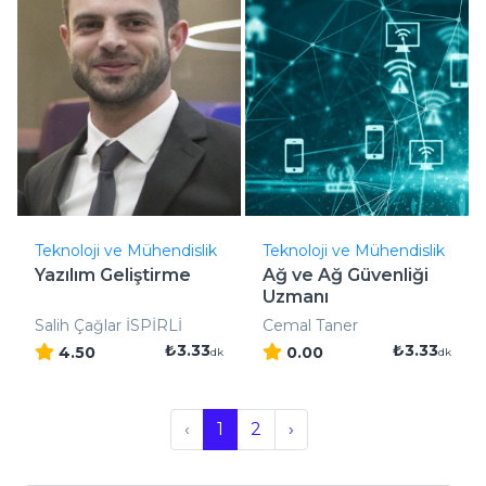
Teknoloji ve Mühendislik
Teknoloji ve Mühendislik
Yazılım Geliştirme
Ağ ve Ağ Güvenliği
Uzmanı
Salih Çağlar İSPİRLİ
Cemal Taner
₺3.33
₺3.33
4.50
0.00
dk
dk
‹
1
2
›