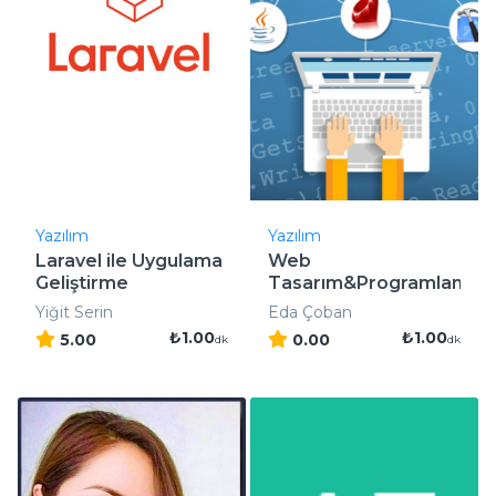
Yazılım
Yazılım
Laravel ile Uygulama
Web
Geliştirme
Tasarım&Programlama
Yiğit Serin
Eda Çoban
₺1.00
₺1.00
5.00
0.00
dk
dk