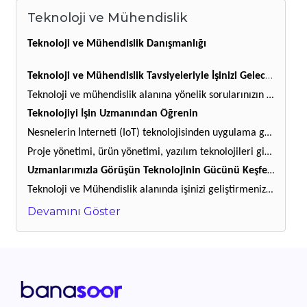
Teknoloji ve Mühendislik
Teknoloji ve Mühendislik Danışmanlığı
Teknoloji ve Mühendislik Tavsiyeleriyle İşinizi Geleceğe Taşıyın
Teknoloji ve mühendislik alanına yönelik sorularınızın cevabına ulaşarak her gün kendini yenileyen teknolojiler ve geleceği inşa eden dijital dönüşüm hakkında bilgi sahibi olabilirsiniz. İşinizi geliştirmek, proje ve ürünlerinizi geleceğe taşımak için uzman tavsiyesine başvurabilir, geleceğe yatırım yapabilirsiniz.
Teknolojiyi İşin Uzmanından Öğrenin
Nesnelerin İnterneti (IoT) teknolojisinden uygulama geliştirmeye, ürün yönetiminden proje yönetimine kadar pek çok konuya dair aklınıza takılan sorular için uzmanlarımıza danışabilirsiniz. Sunduğunuz ürün ve hizmeti yeni nesil teknolojilerle geliştirebilir, dijital dönüşüm sürecine siz de hızlıca adapte olabilirsiniz.
Proje yönetimi, ürün yönetimi, yazılım teknolojileri gibi pek çok alanda, tecrübeli uzmanlarımızla görüşerek doğru bilgiye ulaşabilirsiniz.
Uzmanlarımızla Görüşün Teknolojinin Gücünü Keşfedin
Teknoloji ve Mühendislik alanında işinizi geliştirmenize fayda sağlayacak bilgiye BanaSoor uzmanlarımızla hızlıca ulaşın. Görüşme öncesinde uzmanlarımızla iletişime geçerek bilgi alabilir, merak ettiğiniz konulara dair cevaplar için kolayca görüntülü görüşme talebi iletebilirsiniz. Teknolojinin gücünü keşfetmek için şimdi işin uzmanına danışın.
Devamını Göster