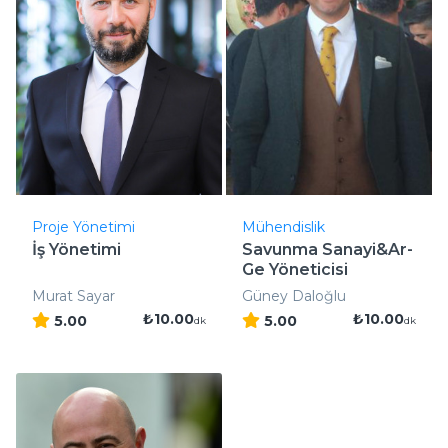
Proje Yönetimi
Mühendislik
İş Yönetimi
Savunma Sanayi&Ar-
Ge Yöneticisi
Murat Sayar
Güney Daloğlu
₺10.00
₺10.00
5.00
5.00
dk
dk