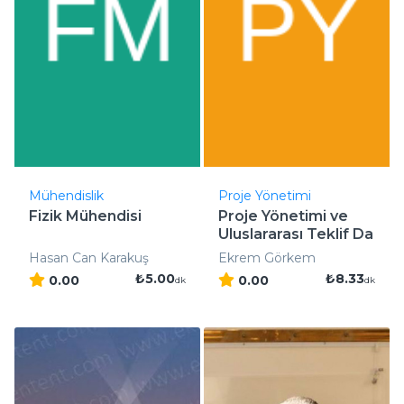
Mühendislik
Proje Yönetimi
Fizik Mühendisi
Proje Yönetimi ve
Uluslararası Teklif Da
..
Hasan Can Karakuş
Ekrem Görkem
₺5.00
₺8.33
0.00
0.00
dk
dk