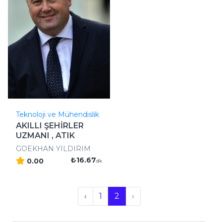
Teknoloji ve Mühendislik
AKILLI ŞEHİRLER
UZMANI , ATIK
YÖNETİMİ , ..
GOEKHAN YILDIRIM
₺16.67
0.00
dk
‹
1
2
›