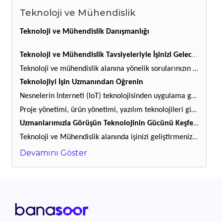
Teknoloji ve Mühendislik
Teknoloji ve Mühendislik Danışmanlığı
Teknoloji ve Mühendislik Tavsiyeleriyle İşinizi Geleceğe Taşıyın
Teknoloji ve mühendislik alanına yönelik sorularınızın cevabına ulaşarak her gün kendini yenileyen teknolojiler ve geleceği inşa eden dijital dönüşüm hakkında bilgi sahibi olabilirsiniz. İşinizi geliştirmek, proje ve ürünlerinizi geleceğe taşımak için uzman tavsiyesine başvurabilir, geleceğe yatırım yapabilirsiniz.
Teknolojiyi İşin Uzmanından Öğrenin
Nesnelerin İnterneti (IoT) teknolojisinden uygulama geliştirmeye, ürün yönetiminden proje yönetimine kadar pek çok konuya dair aklınıza takılan sorular için uzmanlarımıza danışabilirsiniz. Sunduğunuz ürün ve hizmeti yeni nesil teknolojilerle geliştirebilir, dijital dönüşüm sürecine siz de hızlıca adapte olabilirsiniz.
Proje yönetimi, ürün yönetimi, yazılım teknolojileri gibi pek çok alanda, tecrübeli uzmanlarımızla görüşerek doğru bilgiye ulaşabilirsiniz.
Uzmanlarımızla Görüşün Teknolojinin Gücünü Keşfedin
Teknoloji ve Mühendislik alanında işinizi geliştirmenize fayda sağlayacak bilgiye BanaSoor uzmanlarımızla hızlıca ulaşın. Görüşme öncesinde uzmanlarımızla iletişime geçerek bilgi alabilir, merak ettiğiniz konulara dair cevaplar için kolayca görüntülü görüşme talebi iletebilirsiniz. Teknolojinin gücünü keşfetmek için şimdi işin uzmanına danışın.
Devamını Göster