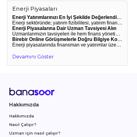
Enerji Piyasaları
Enerji Yatırımlarınızı En İyi Şekilde Değerlendirin
Enerji sektöründe; yatırım fizibilitesi, yatırım finansmanı, işletme sermayesi analizi, bilanço analizi ve mali raporlama gibi konulardaki sorularınıza cevap bulmak için tecrübeli uzmanlarımız yanınızda. BanaSoor’da enerji piyasalarına dair danışmanlık veren uzmanlarımızla görüşerek, yatırımlarınızı en iyi şekilde değerlendirebilirsiniz.
Enerji Piyasalarına Dair Uzman Tavsiyesi Alın
Uzmanlarımızın tavsiyeleri ile hem finans yönetiminizi planlayabilir hem de yatırımlarınızı değerlendireceğiniz en uygun araç ve uygulamaları belirleyebilirsiniz. Yapacağınız online görüşmeler sayesinde planlamalarınızı geliştirebilir, enerji piyasasına dair pek çok detaya hâkim olabilirsiniz.
Birebir Online Görüşmelerle Doğru Bilgiye Kolayca Ulaşın
Enerji piyasalarında finansman ve yatırımlar üzerine danışmanlık veren tecrübeli uzmanlarımızın profillerini inceleyebilir, görüntülü görüşme talebinizi kolayca iletebilirsiniz. Yatırım kararlarınızı alırken işin uzmanına danışın, doğru stratejiyle geleceği yakalayın.
Devamını Göster
Hakkımızda
Hakkımızda
Nasıl Çalışır?
Uzman için nasıl çalışır?