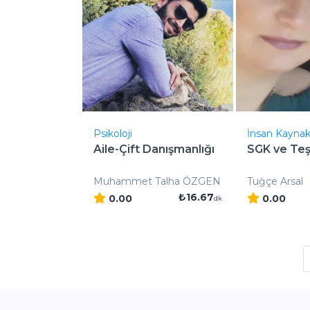
Psikoloji
İnsan Kaynakl
Aile-Çift Danışmanlığı
SGK ve Teş
Muhammet Talha ÖZGEN
Tuğçe Arsal
₺16.67
0.00
0.00
dk