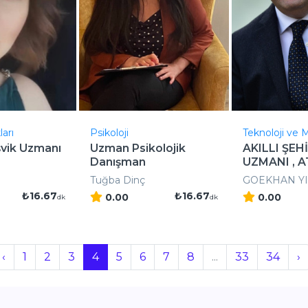
arı
Psikoloji
Teknoloji ve 
vik Uzmanı
Uzman Psikolojik
AKILLI ŞEH
Danışman
UZMANI , A
YÖNETİMİ , 
Tuğba Dinç
GOEKHAN YI
₺16.67
₺16.67
0.00
0.00
dk
dk
‹
1
2
3
4
5
6
7
8
...
33
34
›