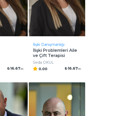
İlişki Danışmanlığı
İlişki Problemleri Aile
ve Çift Terapisi
Seda OKUL
₺16.67
₺16.67
0.00
dk
dk