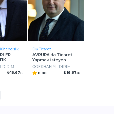
Mühendislik
Dış Ticaret
İRLER
AVRUPA'da Ticaret
TIK
Yapmak İsteyen
..
Firmala ..
LDIRIM
GOEKHAN YILDIRIM
₺16.67
₺16.67
0.00
dk
dk