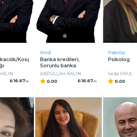
Kredi
Psikoloji
kacılık/Kosgeb
Banka kredileri,
Psikolog
ğı
Sorunlu banka
kredileri ..
KALIN
ABDULLAH KALIN
Seda OKUL
₺16.67
₺16.67
0.00
0.00
dk
dk